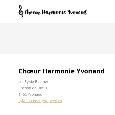
Chœur Harmonie Yvonand
p.a Sylvie Baumer
Chemin de Brit 9
1462 Yvonand
sylviebaumer@hispeed.ch