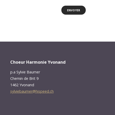
Choeur Harmonie Yvonand
p.a Sylvie Baumer
Chemin de Brit 9
1462 Yvonand
sylviebaumer@hispeed.ch